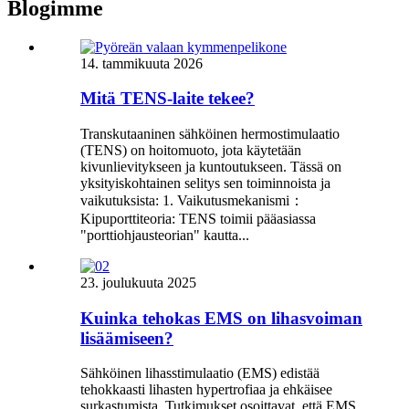
Blogimme
14. tammikuuta 2026
Mitä TENS-laite tekee?
Transkutaaninen sähköinen hermostimulaatio
(TENS) on hoitomuoto, jota käytetään
kivunlievitykseen ja kuntoutukseen. Tässä on
yksityiskohtainen selitys sen toiminnoista ja
vaikutuksista: 1. Vaikutusmekanismi：
Kipuporttiteoria: TENS toimii pääasiassa
"porttiohjausteorian" kautta...
23. joulukuuta 2025
Kuinka tehokas EMS on lihasvoiman
lisäämiseen?
Sähköinen lihasstimulaatio (EMS) edistää
tehokkaasti lihasten hypertrofiaa ja ehkäisee
surkastumista. Tutkimukset osoittavat, että EMS