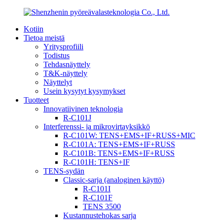
Kotiin
Tietoa meistä
Yritysprofiili
Todistus
Tehdasnäyttely
T&K-näyttely
Näyttelyt
Usein kysytyt kysymykset
Tuotteet
Innovatiivinen teknologia
R-C101J
Interferenssi- ja mikrovirtayksikkö
R-C101W: TENS+EMS+IF+RUSS+MIC
R-C101A: TENS+EMS+IF+RUSS
R-C101B: TENS+EMS+IF+RUSS
R-C101H: TENS+IF
TENS-sydän
Classic-sarja (analoginen käyttö)
R-C101I
R-C101F
TENS 3500
Kustannustehokas sarja