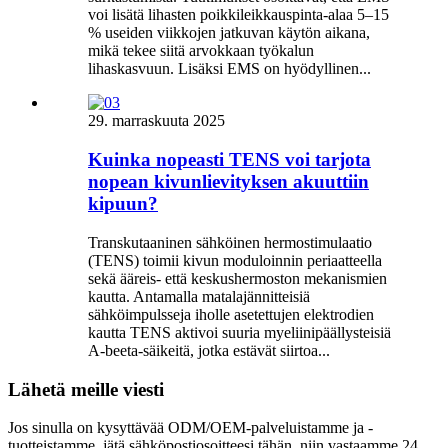
voi lisätä lihasten poikkileikkauspinta-alaa 5–15
% useiden viikkojen jatkuvan käytön aikana,
mikä tekee siitä arvokkaan työkalun
lihaskasvuun. Lisäksi EMS on hyödyllinen...
29. marraskuuta 2025
Kuinka nopeasti TENS voi tarjota
nopean kivunlievityksen akuuttiin
kipuun?
Transkutaaninen sähköinen hermostimulaatio
(TENS) toimii kivun moduloinnin periaatteella
sekä ääreis- että keskushermoston mekanismien
kautta. Antamalla matalajännitteisiä
sähköimpulsseja iholle asetettujen elektrodien
kautta TENS aktivoi suuria myeliinipäällysteisiä
A-beeta-säikeitä, jotka estävät siirtoa...
Lähetä meille viesti
Jos sinulla on kysyttävää ODM/OEM-palveluistamme ja -
tuotteistamme, jätä sähköpostiosoitteesi tähän, niin vastaamme 24