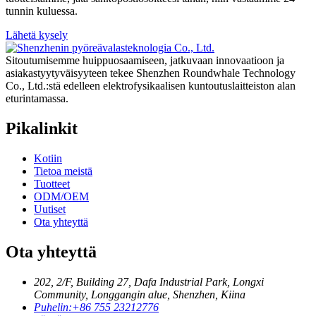
tunnin kuluessa.
Lähetä kysely
Sitoutumisemme huippuosaamiseen, jatkuvaan innovaatioon ja
asiakastyytyväisyyteen tekee Shenzhen Roundwhale Technology
Co., Ltd.:stä edelleen elektrofysikaalisen kuntoutuslaitteiston alan
eturintamassa.
Pikalinkit
Kotiin
Tietoa meistä
Tuotteet
ODM/OEM
Uutiset
Ota yhteyttä
Ota yhteyttä
202, 2/F, Building 27, Dafa Industrial Park, Longxi
Community, Longgangin alue, Shenzhen, Kiina
Puhelin:
+86 755 23212776