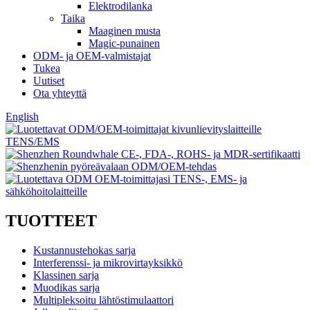
Elektrodilanka
Taika
Maaginen musta
Magic-punainen
ODM- ja OEM-valmistajat
Tukea
Uutiset
Ota yhteyttä
English
TUOTTEET
Kustannustehokas sarja
Interferenssi- ja mikrovirtayksikkö
Klassinen sarja
Muodikas sarja
Multipleksoitu lähtöstimulaattori