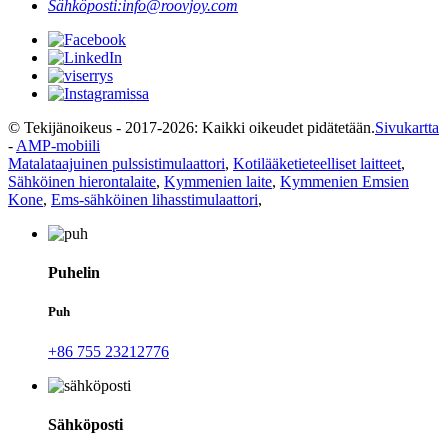
Sähköposti:
info@roovjoy.com
© Tekijänoikeus - 2017-2026: Kaikki oikeudet pidätetään.
Sivukartta
-
AMP-mobiili
Matalataajuinen pulssistimulaattori
,
Kotilääketieteelliset laitteet
,
Sähköinen hierontalaite
,
Kymmenien laite
,
Kymmenien Emsien
Kone
,
Ems-sähköinen lihasstimulaattori
,
Puhelin
Puh
+86 755 23212776
Sähköposti