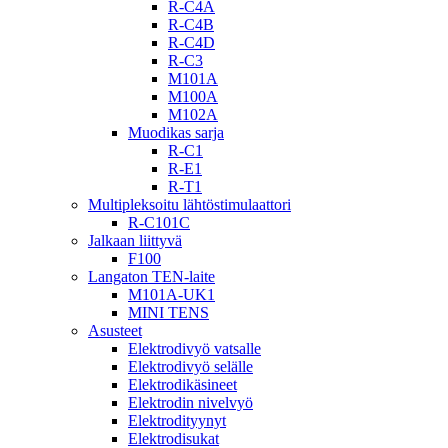
R-C4A
R-C4B
R-C4D
R-C3
M101A
M100A
M102A
Muodikas sarja
R-C1
R-E1
R-T1
Multipleksoitu lähtöstimulaattori
R-C101C
Jalkaan liittyvä
F100
Langaton TEN-laite
M101A-UK1
MINI TENS
Asusteet
Elektrodivyö vatsalle
Elektrodivyö selälle
Elektrodikäsineet
Elektrodin nivelvyö
Elektrodityynyt
Elektrodisukat